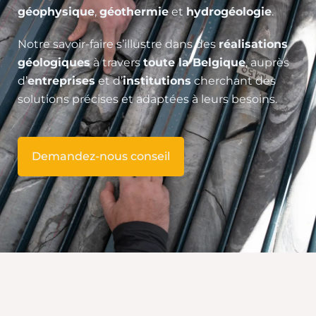
géophysique
,
géothermie
et
hydrogéologie
.
Notre savoir-faire s’illustre dans des
réalisations
géologiques
à travers
toute la Belgique
, auprès
d’
entreprises
et d’
institutions
cherchant des
solutions précises et adaptées à leurs besoins.
Demandez-nous conseil