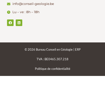
info@conseil-geologie.be
Lu – ve : 8h – 18h
F
L
a
i
c
n
e
k
b
e
o
d
o
i
k
n
© 2026 Bureau Conseil en Géologie | ERP
TVA : BE0465.307.218
Politique de confidentialité