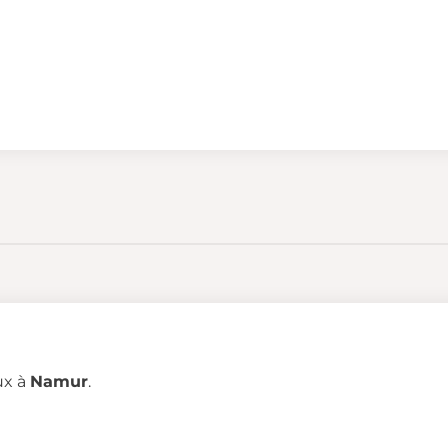
ux à
Namur
.