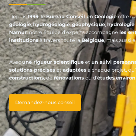
Depuis
1999
, le
Bureau Conseil en Géologie
offre d
géologie
,
hydrogéologie
,
géophysique
,
hydrologie
Namur
, notre équipe d’experts accompagne
les en
institutions
à travers toute la
Belgique
, mais aussi 
Avec
une rigueur scientifique
et
un suivi personna
solutions précises
et
adaptées
à chaque projet, qu’
constructions
, de
rénovations
ou d’
études
enviro
Demandez-nous conseil