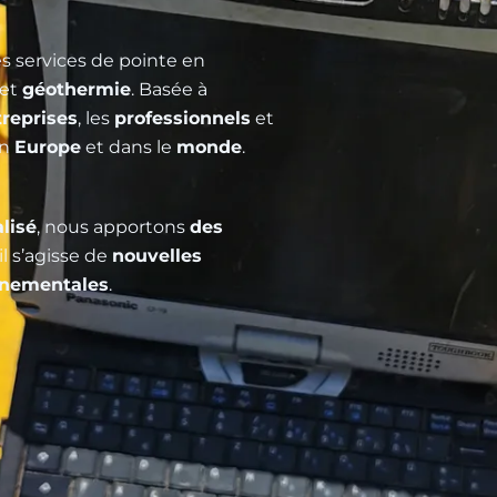
es services de pointe en
et
géothermie
. Basée à
treprises
, les
professionnels
et
en
Europe
et dans le
monde
.
lisé
, nous apportons
des
il s’agisse de
nouvelles
nnementales
.